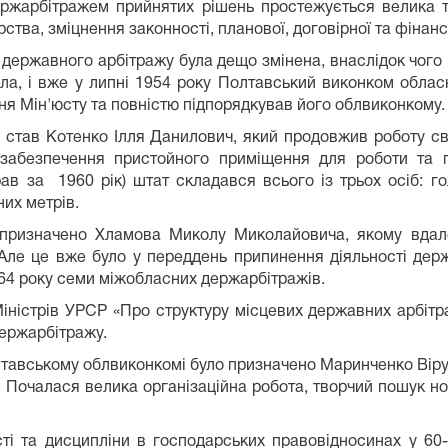
ержарбітражем прийнятих рішень простежується велика 
ства, зміцнення за­конності, планової, договірної та фінан
 державного арбітра­жу була дещо змінена, внаслідок чого 
а­ла, і вже у липні 1954 року Полтавський виконком обл
ня Мін'юсту та повністю підпорядкував його облвиконкому.
ті став Котенко Ілля Данилович, який продовжив роботу с
, забезпечення пристойного приміщення для роботи та 
в за 1960 рік) штат складався всього із трьох осіб: гол
их метрів.
 призначено Хламова Миколу Миколайовича, якому вдало
Але це вже було у переддень припинення діяльності дер
 1964 року семи міжобласних держарбітражів.
Міністрів УРСР «Про структуру місцевих державних арбітр
ержарбітражу.
тавському облвиконкомі було призначено Маринченко Віру 
б. Почалася велика організаційна робота, творчий пошук нов
ті та дисципліни в господарських правовідносинах у 60-