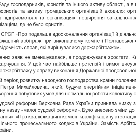
у господарників, юристів та іншого активу області, а в к
юристів та активу громадських організацій входи­ло: орг
а підприємствах та організаціях, поширення загально-пр
заціям, де не було юристів.
СРСР «Про по­дальше вдосконалення організації й діяльнос
жавний арбітраж при виконавчому комітеті Пол­тавської 
відомчість справ, які вирішувалися держарбітражем.
овних заяв не зменшувалася, а продовжувала зростати. К
арчування. У цей час найбільше претензій і вимог висув
держарбітражу у справу виконання Дер­жавної продовольчої
й період розвитку народного господарства країни головн
Петра Михайловича, який, будучи енергійним ініціативн
творення побутових умов для нормальної роботи колективу 
судової реформи Верхов­на Рада України прийняла низку з
у назву «малої судової реформи». Було внесено зміни до з
ння», «Про кваліфікаційні комісії, кваліфікаційну атестацію
вільного процесуального кодексів України. Замість Арбіт
раїни.