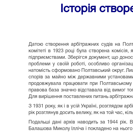
Історія створ
Датою створення арбітражних судів на Полт
комітеті в 1923 році була створена комісі
підприємствами. Зберігся документ, що доноси
проблеми у своїй роботі, особливо організац
натомість сформовано Полтавський округ. Лиш
спорів за майно між державними установами 
продовжувала працювати при Полтавському о
правова база значно відставала від вимог то
Для вирішення поставлених питань арбітражна
З 1931 року, як і в усій Україні, розглядом
рік розглянув досить велику, як на той час, кіл
Подальші дані архів наводить за 1944 рік. 
Балашова Миколу Ілліча і покладено на нього