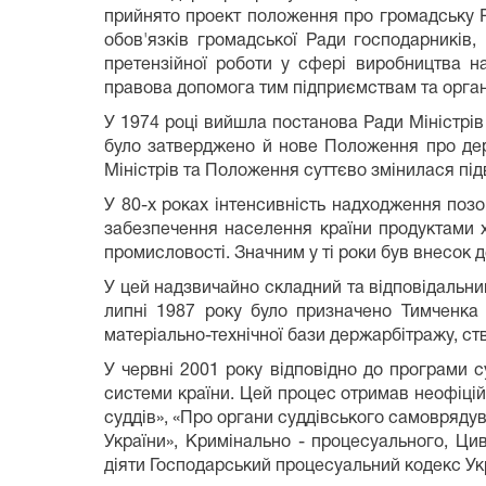
прийнято проект положення про громадську Рад
обов'язків громадської Ради господарників, 
претензійної роботи у сфері виробництва н
правова допомога тим підприємствам та органі
У 1974 році вийшла постанова Ради Міністрів 
було затверджено й нове Положен­ня про дер
Міністрів та Положення суттєво змінилася під
У 80-х роках інтенсивність надходження поз
забезпечення населення країни продуктами х
промисловості. Значним у ті роки був внесок 
У цей надзвичайно складний та відповідальни
липні 1987 року було призначено Тимченка 
матеріально-технічної бази держарбітражу, с
У червні 2001 року відповідно до програми 
системи країни. Цей процес отримав неофіційн
суддів», «Про органи суддівського самоврядува
України», Кримінально - процесуального, Ци
діяти Господарський процесуальний кодекс Ук