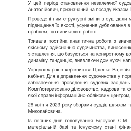
У цей період становлення незалежної судов
Анатолійович, призначений на посаду Указом П
Проведені ним структурні зміни в суді дали
підвищення їх якості, усунення дублювання в
проблем, що виникали в роботі.
Тривала постійна аналітична робота з вивч
якісному здійсненню судочинства, винесенн
зіставлення, що базуються на конкретному до
динаміку, тенденцію, виявляючи домінуючі напр
Упродовж років керівництва Ціленка Валерія
кабінет. Для відправлення судочинства у пор
забезпечення проведення судових засідань 
Комп’ютеризовано діловодство, кадрова та ф
якої справи інформаційно-обліковим центром,
28 квітня 2023 року зборами суддів шляхом 
Миколайовича.
Із перших днів головування Білоусов С.М. 
матеріальній базі та існуючому стані фіна