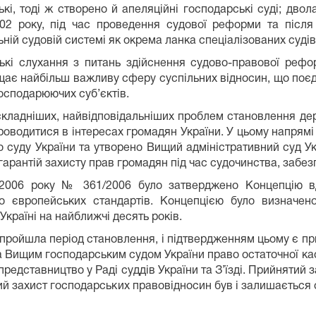
кі, тоді ж створено й апеляційні господарські суді; дв
2002 року, під час проведення судової реформи та після
ній судовій системі як окрема ланка спеціалізованих судів
кі слухання з питань здійснення судово-правової рефор
ищає найбільш важливу сферу суспільних відносин, що поєд
господарюючих суб’єктів.
ладніших, найвідповідальніших проблем становлення держ
оводитися в інтересах громадян України. У цьому напрямі 
 суду України та утворено Вищий адміністративний суд У
гарантій захисту прав громадян під час судочинства, забе
 2006 року № 361/2006 було затверджено Концепцію в
до європейських стандартів. Концепцією було визначен
країні на найближчі десять років.
пройшла період становлення, і підтвердженням цьому є пр
 за Вищим господарським судом України право остаточної ка
представництво у Раді суддів України та З’їзді. Прийнятий
вий захист господарських правовідносин був і залишається