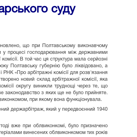
арського суду
тановлено, що при Полтавському виконавчому
ли у процесі господарювання між державними
комісії. В той час ця структура мала серйозні
року Полтавську губернію було ліквідовано, а
 РНК «Про арбітражні комісії для розв'язання
ворено новий склад арбітражної комісії, яка
місії округу виникли труднощі через те, що
ве законодавство з яких ще не було прийняте.
виконкомом, при якому вона функціонувала.
рений держарбітраж, який у передвоєнний 1940
 тоді вже при облвиконкомі, було призначено
атеріалами винесених облвиконкомом тих років