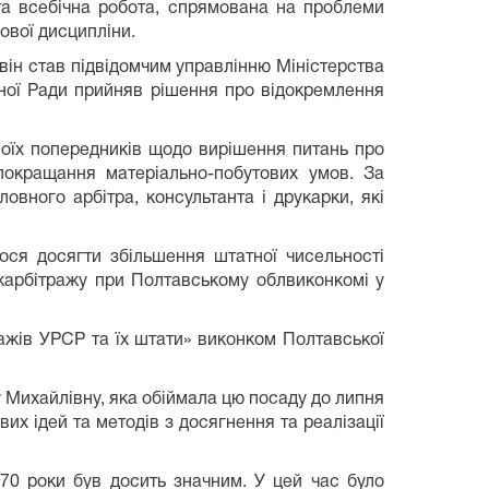
та всебічна робота, спрямована на проблеми
сової дисципліни.
він став підвідомчим управ­лінню Міністерства
асної Ради прийняв рішення про відокремлення
воїх попередників щодо вирішення питань про
покра­щання матеріально-побутових умов. За
овного арбітра, консультанта і друкарки, які
ся досягти збільшення штат­ної чисельності
жарбітражу при Полтавському облвиконкомі у
ажів УРСР та їх штати» ви­конком Полтавської
Михайлівну, яка обіймала цю посаду до липня
их ідей та методів з досягнення та реалізації
70 роки був досить значним. У цей час було