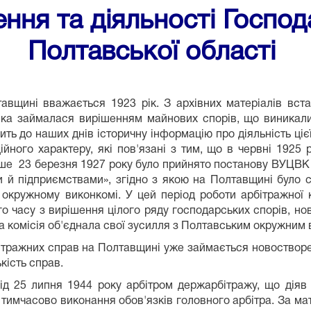
ення та діяльності
Господ
Полтавської області
авщині вважається 1923 рік. З архівних матеріалів вс
я, яка займалася вирішенням майнових спорів, що виника
ть до наших днів історичну інформацію про діяльність цієї 
ійного характеру, які пов'язані з тим, що в червні 1925 
е 23 березня 1927 року було прийнято постанову ВУЦВК і
й підприємствами», згідно з якою на Полтавщині було ст
кружному виконкомі. У цей період роботи арбітражної ко
го часу з вирішення цілого ряду господарських спорів, но
 комісія об'єднала свої зусилля з Полтавським окружним 
 арбітражних справ на Полтавщині уже займається новоство
ькість справ.
Від 25 липня 1944 року арбітром держарбітражу, що діяв
 тимчасово виконання обов'язків головного арбітра. За м