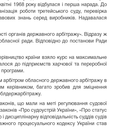
вітні 1968 року відбулася і перша нарада. До
анізація роботи третейського суду, перевірка
авових знань серед виробників. Надавала­ся
ті органів держав­ного арбітражу». Відразу ж
обласної ради. Відповідно до постанови Ради
ерівництво країни взяло курс на максимальне
алося до підприємств харчової та переробної
 програми.
им арбітром обласного державного арбітражу в
им керівником, багато зробив для зміцнення
облдержарбітражу.
аконів, що мали на меті регулювання судової
аконів «Про судоустрій України», «Про статус
 і дисциплінарну відповідальність суддів судів
ражного процесуального кодексу України став