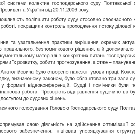
ої системи колектив господарського суду Полтавської 
резидента України від 20.11.2006 року.
 можливість поліпшити роботу суду стосовно своєчасного 
 роботі, покращили контроль проходження потоку ділової 
ення та узагальнення практики вирішення окремих акту
ю правильного, безпомилкового рішення, а й допомагало 
кументальному матеріалі з конкретних питань господарськ
ями їх розвитку, робити прогнозування, а отже – планування
 Анатолійовича було створено належні умови праці. Кож
ядку, визначеному законом, було облаштовано три зали суд
у форматі відеоконференцій. Судді і помічники були п
інансова робота. Прозорість відправлення судочинства б
 доступом до судових рішень.
таємного голосування Головою Господарського суду Полтав
спрямував свою діяльність на здійснення оптимізації 
нсового забезпечення. Ініціював упорядкування структ