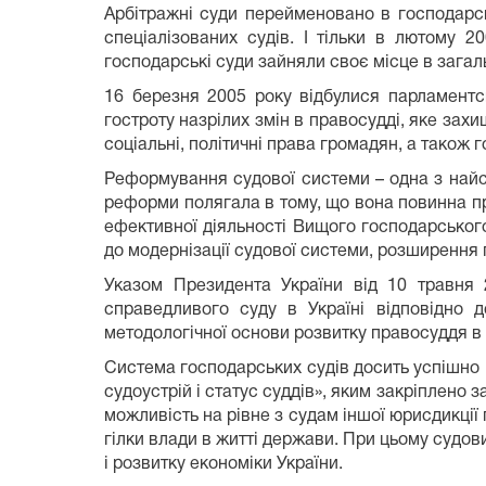
Арбітражні суди перейменовано в господарсь
спеціалізованих судів. І тільки в лютому 
господарські суди зайняли своє місце в загаль
16 березня 2005 року відбулися парламентсь
гостроту назрілих змін в правосудді, яке зах
соціальні, політичні права громадян, а також 
Реформування судової системи – одна з найск
реформи полягала в тому, що вона повинна пр
ефективної діяльності Вищого господарського
до модернізації судової системи, розширення 
Указом Президента України від 10 травня
справедливого суду в Україні відповідно 
методологічної основи розвитку правосуддя в У
Система господарських судів досить успішно 
судоустрій і статус суддів», яким закріплено
можливість на рівне з судам іншої юрисдикції 
гілки влади в житті держави. При цьому судо
і розвитку економіки України.