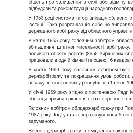
рішень про залишення в силі або відміну д
відбудови та реконструкції народного господар
У 1953 році система та організація обласного
юстиції. Така реорганізація себе не виправд
державного арбітражу від обласного управлін
У квітні 1955 року головним арбітром облас
збільшення штатної чисельності арбітра­жу
великого обсягу роботи (2658 вирішених спра
працювали в одній кімнаті площею 16 квадратн
У квітні 1960 року головним арбітром було
держарбітражу та покращання умов роботи. 
зв'язку зі створенням у рес­публіці з 1 січня
У січні 1969 року згідно з постановою Ради 
облради прийняв рішення про створення облд
Головним арбітром облдержарбітражу при Пол
1987 року. Тоді у штаті нараховувалося 5 осі
задуманого.
Внесок держарбітражу в зміцнення законнос