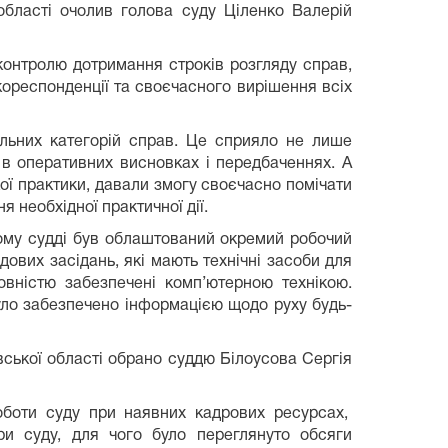
області очолив голова суду Ціленко Валерій
контролю дотримання строків розгляду справ,
кореспонденції та своєчасного вирішення всіх
альних категорій справ. Це сприяло не лише
в оперативних висновках і передбаченнях. А
ої практики, давали змогу своєчасно помічати
 необхідної практичної дії.
ному судді був облаштований окремий робочий
ових засідань, які мають технічні засоби для
овністю забезпечені комп’ютерною технікою.
уло забезпечено інформацією щодо руху будь-
ської області обрано суддю Білоусова Сергія
роботи суду при наявних кадрових ресурсах,
ури суду, для чого було переглянуто обсяги