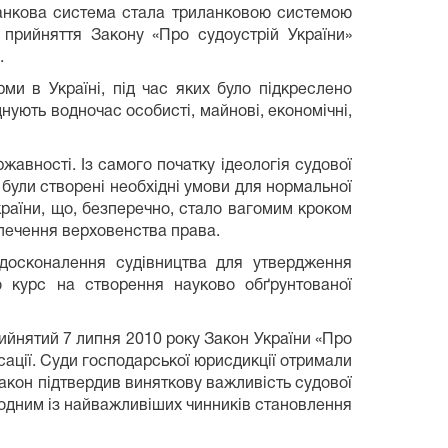
оланкова система стала триланковою системою
 прийняття Закону «Про судоустрій України»
.
ми в Україні, під час яких було підкреслено
нують водночас особисті, майнові, економічні,
авності. Із самого початку ідеологія судової
були створені необхідні умови для нормальної
країни, що, безперечно, стало вагомим кроком
зпечення верховенства права.
досконалення судівництва для утвердження
о курс на створення науково обґрунтованої
ийнятий 7 липня 2010 року Закон України «Про
сації. Суди господарської юрисдикції отримали
 закон підтвердив виняткову важливість судової
 одним із найважливіших чинників становлення