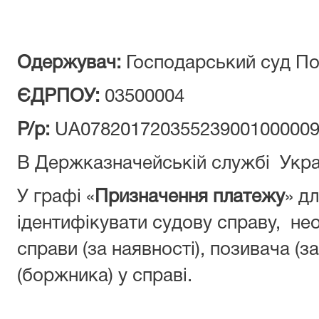
Одержувач:
Господарський суд По
ЄДРПОУ:
03500004
Р/р:
UA078201720355239001000009
В Держказначейській службі Украї
У графі «
Призначення платежу
» д
ідентифікувати судову справу, не
справи (за наявності), позивача (за
(боржника) у справі.