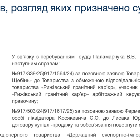
ав, розгляд яких призначено
У зв’язку з перебуванням судді Паламарчука В.В. у
наступним справам:
№917/339/25(917/1564/24) за позовною заявою Товар
Щебінь» до Товариства з обмеженою відповідальніс
товариства «Рижівський гранітний кар’єр»,
«Рижівський гранітний кар’єр» арбітражний керу
правочину;
№917/503/24(917/1617/25) за позовною заявою Ферме
особі ліквідатора Косякевича С.О. до Лисака Ю
договору купівлі-продажу та зобов’язання повернути 
ціонерного товариства «Державний експортно-імпор