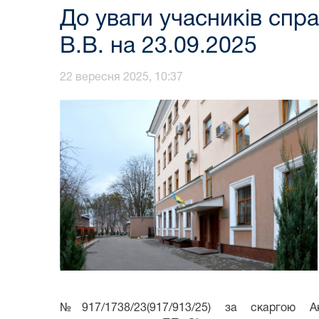
До уваги учасників спр
В.В. на 23.09.2025
22 вересня 2025, 10:37
№917/1738/23(917/913/25) за скаргою Ак