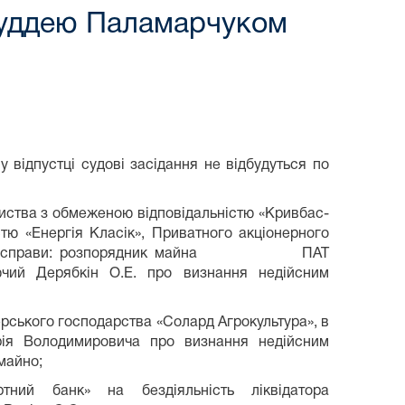
 суддею Паламарчуком
 відпустці судові засідання не відбудуться по
иства з обмеженою відповідальністю «Кривбас-
тю «Енергія Класік», Приватного акціонерного
 учасник справи: розпорядник майна ПАТ
ючий Дерябкін О.Е. про визнання недійсним
рського господарства «Солард Агрокультура», в
рія Володимировича про визнання недійсним
майно;
тний банк» на бездіяльність ліквідатора